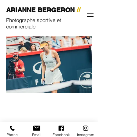
ARIANNE BERGERON
//
Photographe sportive et
commerciale
© 2023 By Arianne Bergeron |
Montréal, Qc |
438-831-0779
|
Phone
Email
Facebook
Instagram
arianne.bergeron@gmail.com